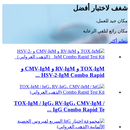
شغف لاختبار أفضل
مكان جيد للعمل،
مكان رائع لتلقي الرعاية
يتعلم أكثر
TOX-IgM و RV-IgM و CMV-IgM و
HSV-2-IgM Combo Rapid ...
TOX-IgM / IgG، RV-IgG، CMV-IgM /
IgG Combo Rapid Te ...