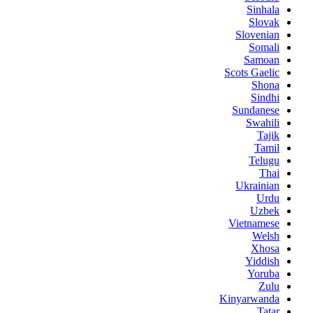
Sinhala
Slovak
Slovenian
Somali
Samoan
Scots Gaelic
Shona
Sindhi
Sundanese
Swahili
Tajik
Tamil
Telugu
Thai
Ukrainian
Urdu
Uzbek
Vietnamese
Welsh
Xhosa
Yiddish
Yoruba
Zulu
Kinyarwanda
Tatar